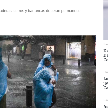
 laderas, cerros y barrancas deberán permanecer
Re
De
De
Co
Eli
Lo
jo
C
Re
As