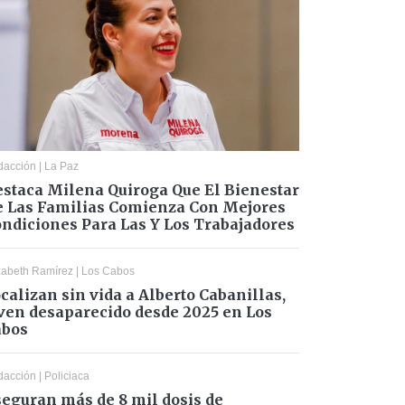
dacción
|
La Paz
staca Milena Quiroga Que El Bienestar
 Las Familias Comienza Con Mejores
ndiciones Para Las Y Los Trabajadores
zabeth Ramírez
|
Los Cabos
calizan sin vida a Alberto Cabanillas,
ven desaparecido desde 2025 en Los
abos
dacción
|
Policiaca
eguran más de 8 mil dosis de