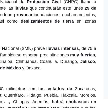
 Nacional de
Protección Civil
(CNPC) llamó a
nte las
lluvias
que continuarán este lunes
29 de
podrían
provocar
inundaciones, encharcamientos,
, así como
deslizamientos de tierra
en zonas
co Nacional (SMN) prevé
lluvias intensas
, de 75 a
 También se esperan precipitaciones
muy fuertes
,
inaloa, Chihuahua, Coahuila, Durango,
Jalisco
,
 de México
y Oaxaca.
0 milímetros,
en los estados de
Zacatecas,
t
, Querétaro, Hidalgo, Puebla, Tlaxcala, Morelos,
acruz y Chiapas. Además,
habrá chubascos en