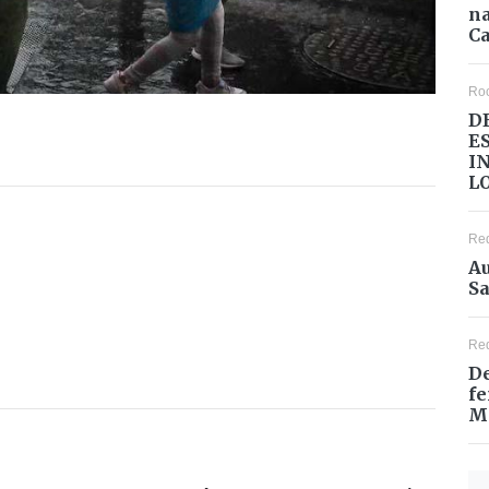
na
Ca
Ro
D
E
I
L
Re
Au
Sa
Re
De
fe
M