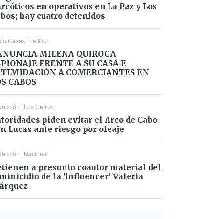
rcóticos en operativos en La Paz y Los
bos; hay cuatro detenidos
cio Casas
|
La Paz
ENUNCIA MILENA QUIROGA
SPIONAJE FRENTE A SU CASA E
NTIMIDACIÓN A COMERCIANTES EN
OS CABOS
dacción
|
Los Cabos
toridades piden evitar el Arco de Cabo
n Lucas ante riesgo por oleaje
dacción
|
Nacional
tienen a presunto coautor material del
minicidio de la 'influencer' Valeria
árquez