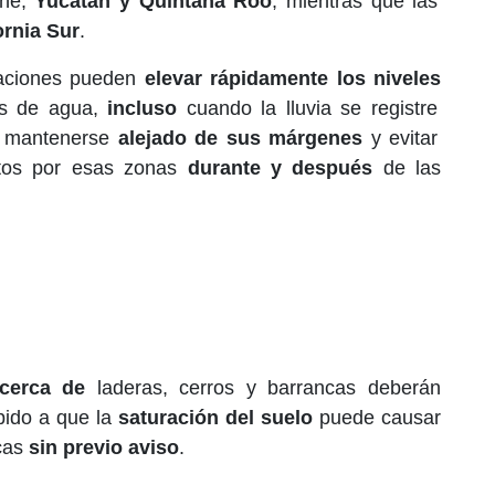
che,
Yucatán y Quintana Roo
; mientras que las
ornia Sur
.
itaciones pueden
elevar rápidamente los niveles
os de agua,
incluso
cuando la lluvia se registre
ó mantenerse
alejado de sus márgenes
y evitar
ntos por esas zonas
durante y después
de las
 cerca de
laderas, cerros y barrancas deberán
bido a que la
saturación del suelo
puede causar
cas
sin previo aviso
.