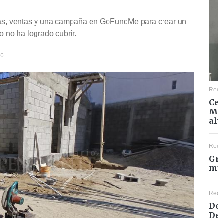
fas, ventas y una campaña en GoFundMe para crear un
 no ha logrado cubrir.
6.
Re
Ce
Mé
al
Re
Gr
mu
Re
De
De