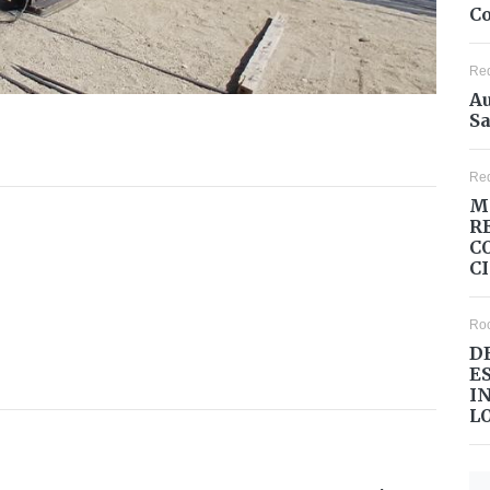
Co
Re
Au
Sa
Re
M
R
C
C
Ro
D
E
I
L