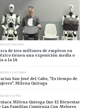
dacción
|
Nacional
rca de tres millones de empleos en
xico tienen una exposición media o
ta a la IA
dacción
|
Los Cabos
acias San José del Cabo, "Es tiempo de
jeres". Milena Quiroga
dacción
|
La Paz
staca Milena Quiroga Que El Bienestar
 Las Familias Comienza Con Mejores