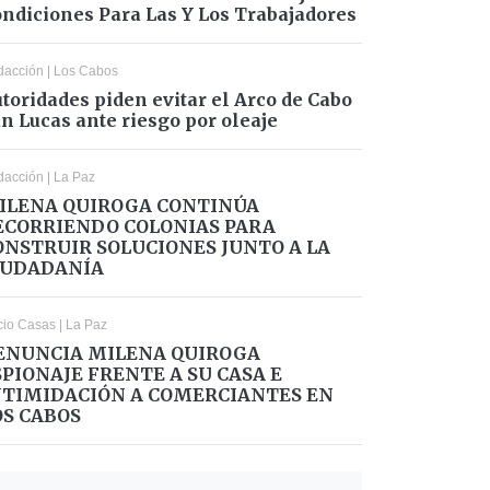
ndiciones Para Las Y Los Trabajadores
dacción
|
Los Cabos
toridades piden evitar el Arco de Cabo
n Lucas ante riesgo por oleaje
dacción
|
La Paz
ILENA QUIROGA CONTINÚA
ECORRIENDO COLONIAS PARA
ONSTRUIR SOLUCIONES JUNTO A LA
IUDADANÍA
cio Casas
|
La Paz
ENUNCIA MILENA QUIROGA
SPIONAJE FRENTE A SU CASA E
NTIMIDACIÓN A COMERCIANTES EN
OS CABOS