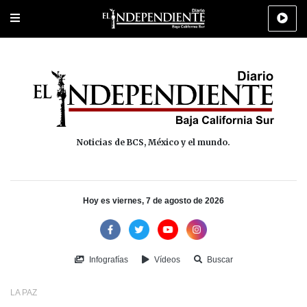
Portada
La Paz
Los Cabos
Policiaca
Deportes
Cultura
Na
Noticias de BCS, México y el mundo.
Hoy es viernes, 7 de agosto de 2026
Infografías
Vídeos
Buscar
LA PAZ