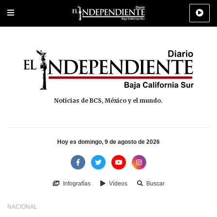
Portada
La Paz
Los Cabos
Policiaca
Deportes
Cultura
Na
Noticias de BCS, México y el mundo.
Hoy es domingo, 9 de agosto de 2026
Infografías
Vídeos
Buscar
NACIONAL