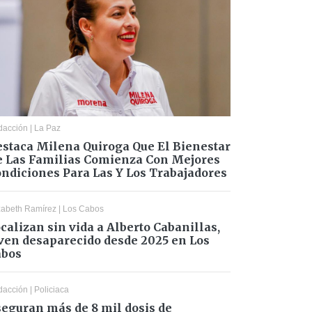
dacción
|
La Paz
staca Milena Quiroga Que El Bienestar
 Las Familias Comienza Con Mejores
ndiciones Para Las Y Los Trabajadores
zabeth Ramírez
|
Los Cabos
calizan sin vida a Alberto Cabanillas,
ven desaparecido desde 2025 en Los
abos
dacción
|
Policiaca
eguran más de 8 mil dosis de