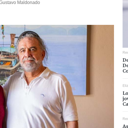
y Gustavo Maldonado
Re
De
De
Co
Eli
Lo
jo
C
Re
As