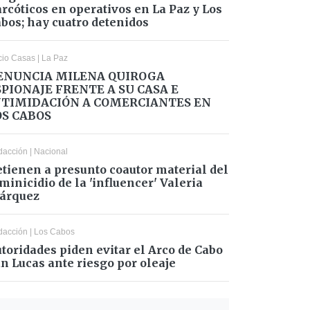
rcóticos en operativos en La Paz y Los
bos; hay cuatro detenidos
cio Casas
|
La Paz
ENUNCIA MILENA QUIROGA
SPIONAJE FRENTE A SU CASA E
NTIMIDACIÓN A COMERCIANTES EN
OS CABOS
dacción
|
Nacional
tienen a presunto coautor material del
minicidio de la 'influencer' Valeria
árquez
dacción
|
Los Cabos
toridades piden evitar el Arco de Cabo
n Lucas ante riesgo por oleaje