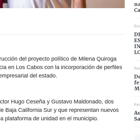
na
Ca
Ro
D
E
I
L
rucción del proyecto político de Milena Quiroga
ia en Los Cabos con la incorporación de perfiles
Re
 empresarial del estado.
De
fe
M
Víctor Hugo Ceseña y Gustavo Maldonado, dos
Re
 de Baja California Sur y que representan nuevos
Au
a plataforma de unidad en el municipio.
Sa