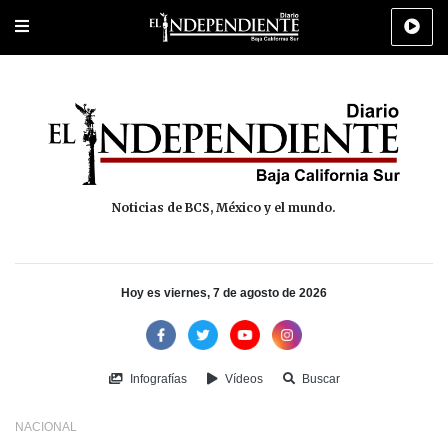
Portada
La Paz
Los Cabos
Policiaca
Deportes
Cultura
Na
Noticias de BCS, México y el mundo.
Hoy es viernes, 7 de agosto de 2026
Infografías
Vídeos
Buscar
NACIONAL