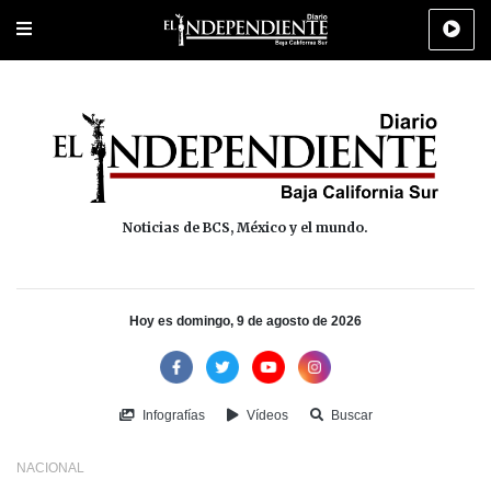
Portada
La Paz
Los Cabos
Policiaca
Deportes
Cultura
Na
Noticias de BCS, México y el mundo.
Hoy es domingo, 9 de agosto de 2026
Infografías
Vídeos
Buscar
NACIONAL