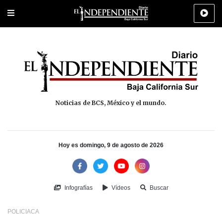
Portada
La Paz
Los Cabos
Policiaca
Deportes
Cultura
Na
Noticias de BCS, México y el mundo.
Hoy es domingo, 9 de agosto de 2026
Infografías
Vídeos
Buscar
POLICIACA