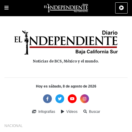
Portada
La Paz
Los Cabos
Policiaca
Deportes
Cultura
Na
Noticias de BCS, México y el mundo.
Hoy es sábado, 8 de agosto de 2026
Infografías
Vídeos
Buscar
NACIONAL