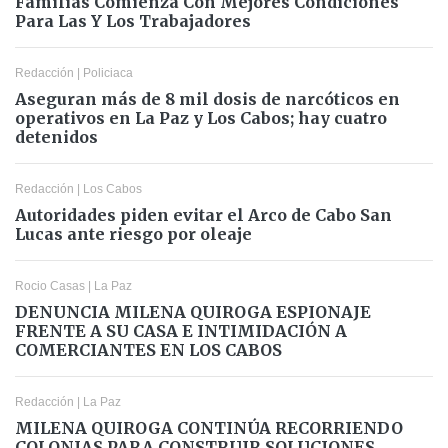
Familias Comienza Con Mejores Condiciones
Para Las Y Los Trabajadores
Redacción
|
Policiaca
Aseguran más de 8 mil dosis de narcóticos en
operativos en La Paz y Los Cabos; hay cuatro
detenidos
Redacción
|
Los Cabos
Autoridades piden evitar el Arco de Cabo San
Lucas ante riesgo por oleaje
Rocio Casas
|
La Paz
DENUNCIA MILENA QUIROGA ESPIONAJE
FRENTE A SU CASA E INTIMIDACIÓN A
COMERCIANTES EN LOS CABOS
Redacción
|
La Paz
MILENA QUIROGA CONTINÚA RECORRIENDO
COLONIAS PARA CONSTRUIR SOLUCIONES