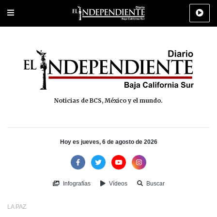
Portada
La Paz
Los Cabos
Policiaca
Deportes
Cultura
Na
Noticias de BCS, México y el mundo.
Hoy es jueves, 6 de agosto de 2026
Infografías
Vídeos
Buscar
LA PAZ