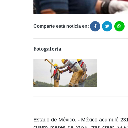
Comparte está noticia en:
Fotogalería
Estado de México. -
México acumuló 231,
cuatro meses de 2026, tras crear 23,92