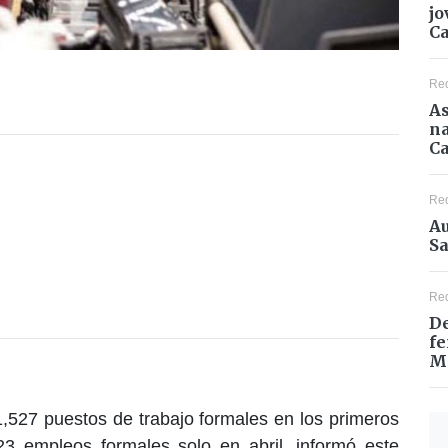
jo
C
Re
As
na
Ca
Re
Au
Sa
Re
De
fe
M
527 puestos de trabajo formales en los primeros
3 empleos formales solo en abril, informó este