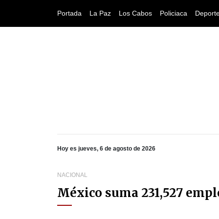
Portada
La Paz
Los Cabos
Policiaca
Deport
Hoy es jueves, 6 de agosto de 2026
NACIONAL
México suma 231,527 emple