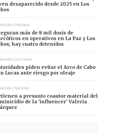
ven desaparecido desde 2025 en Los
abos
dacción
|
Policiaca
eguran más de 8 mil dosis de
rcóticos en operativos en La Paz y Los
bos; hay cuatro detenidos
dacción
|
Los Cabos
toridades piden evitar el Arco de Cabo
n Lucas ante riesgo por oleaje
dacción
|
Nacional
tienen a presunto coautor material del
minicidio de la 'influencer' Valeria
árquez