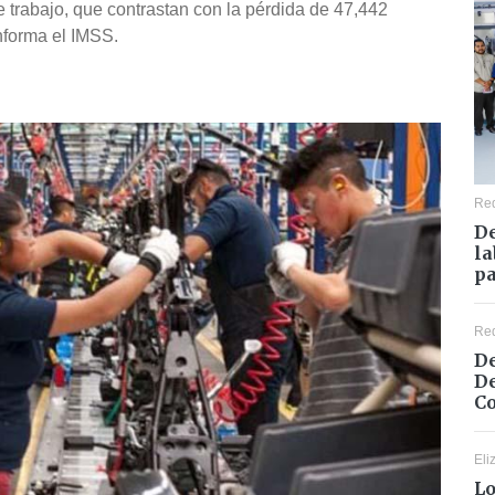
e trabajo, que contrastan con la pérdida de 47,442
nforma el IMSS.
Re
De
la
pa
Re
De
De
Co
Eli
Lo