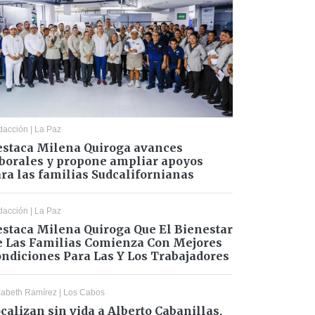
dacción
|
La Paz
staca Milena Quiroga avances
borales y propone ampliar apoyos
ra las familias Sudcalifornianas
dacción
|
La Paz
staca Milena Quiroga Que El Bienestar
 Las Familias Comienza Con Mejores
ndiciones Para Las Y Los Trabajadores
zabeth Ramírez
|
Los Cabos
calizan sin vida a Alberto Cabanillas,