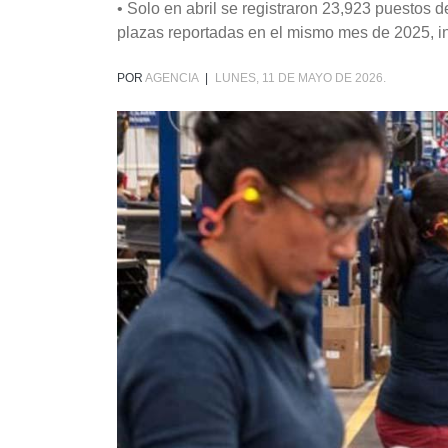
• Solo en abril se registraron 23,923 puestos d
plazas reportadas en el mismo mes de 2025, i
POR
AGENCIA
|
LUNES, 11 DE MAYO DE 2026.