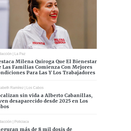
dacción
|
La Paz
staca Milena Quiroga Que El Bienestar
 Las Familias Comienza Con Mejores
ndiciones Para Las Y Los Trabajadores
zabeth Ramírez
|
Los Cabos
calizan sin vida a Alberto Cabanillas,
ven desaparecido desde 2025 en Los
abos
dacción
|
Policiaca
eguran más de 8 mil dosis de