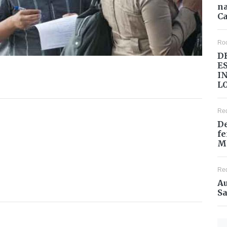
na
Ca
Ro
D
E
I
L
Re
De
fe
M
Re
Au
Sa