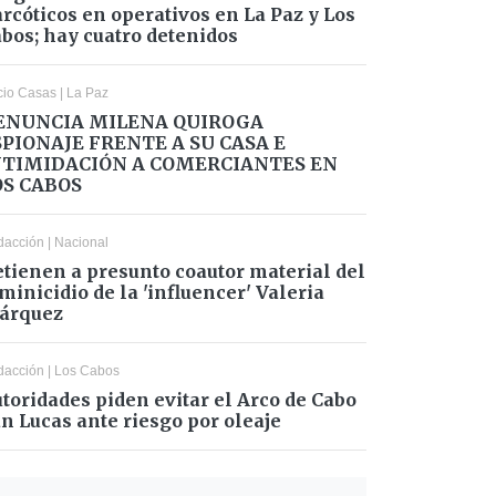
rcóticos en operativos en La Paz y Los
bos; hay cuatro detenidos
cio Casas
|
La Paz
ENUNCIA MILENA QUIROGA
SPIONAJE FRENTE A SU CASA E
NTIMIDACIÓN A COMERCIANTES EN
OS CABOS
dacción
|
Nacional
tienen a presunto coautor material del
minicidio de la 'influencer' Valeria
árquez
dacción
|
Los Cabos
toridades piden evitar el Arco de Cabo
n Lucas ante riesgo por oleaje