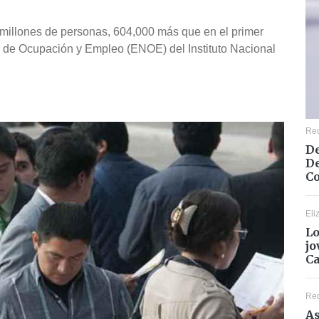
.6 millones de personas, 604,000 más que en el primer
l de Ocupación y Empleo (ENOE) del Instituto Nacional
Re
De
De
Co
Eli
Lo
jo
C
Re
As