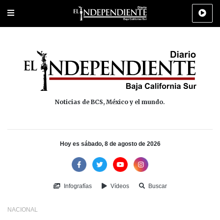
Portada
La Paz
Los Cabos
Policiaca
Deportes
Cultura
Na
Noticias de BCS, México y el mundo.
Hoy es sábado, 8 de agosto de 2026
Infografías
Vídeos
Buscar
NACIONAL