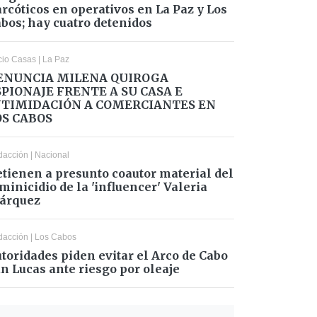
rcóticos en operativos en La Paz y Los
bos; hay cuatro detenidos
cio Casas
|
La Paz
ENUNCIA MILENA QUIROGA
SPIONAJE FRENTE A SU CASA E
NTIMIDACIÓN A COMERCIANTES EN
OS CABOS
dacción
|
Nacional
tienen a presunto coautor material del
minicidio de la 'influencer' Valeria
árquez
dacción
|
Los Cabos
toridades piden evitar el Arco de Cabo
n Lucas ante riesgo por oleaje