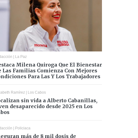
dacción
|
La Paz
staca Milena Quiroga Que El Bienestar
 Las Familias Comienza Con Mejores
ndiciones Para Las Y Los Trabajadores
zabeth Ramírez
|
Los Cabos
calizan sin vida a Alberto Cabanillas,
ven desaparecido desde 2025 en Los
abos
dacción
|
Policiaca
eguran más de 8 mil dosis de