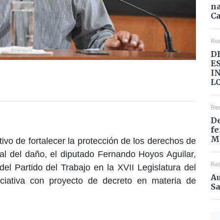
na
Ca
Ro
D
E
I
L
Re
De
fe
M
tivo de fortalecer la protección de los derechos de
gral del daño, el diputado Fernando Hoyos Aguilar,
Re
del Partido del Trabajo en la XVII Legislatura del
Au
ciativa con proyecto de decreto en materia de
Sa