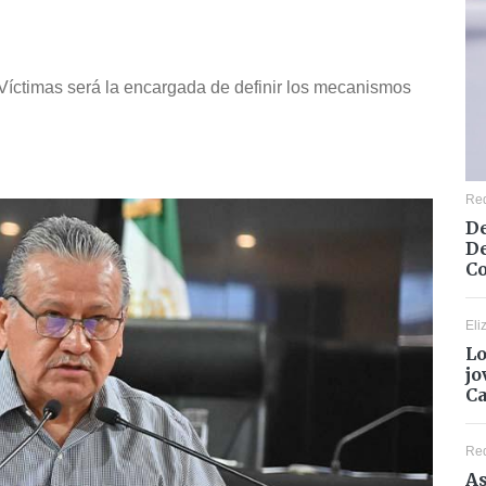
 Víctimas será la encargada de definir los mecanismos
Re
De
De
Co
Eli
Lo
jo
C
Re
As