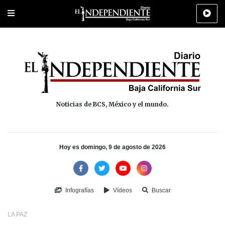
Portada
La Paz
Los Cabos
Policiaca
Deportes
Cultura
Na
Noticias de BCS, México y el mundo.
Hoy es domingo, 9 de agosto de 2026
Infografías
Vídeos
Buscar
LA PAZ