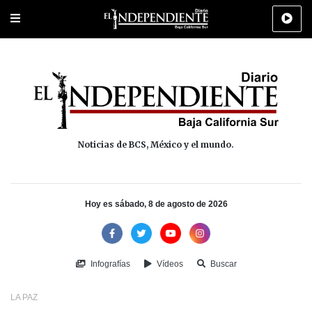
Portada
La Paz
Los Cabos
Policiaca
Deportes
Cultura
Na
Noticias de BCS, México y el mundo.
Hoy es sábado, 8 de agosto de 2026
Infografías
Vídeos
Buscar
LA PAZ