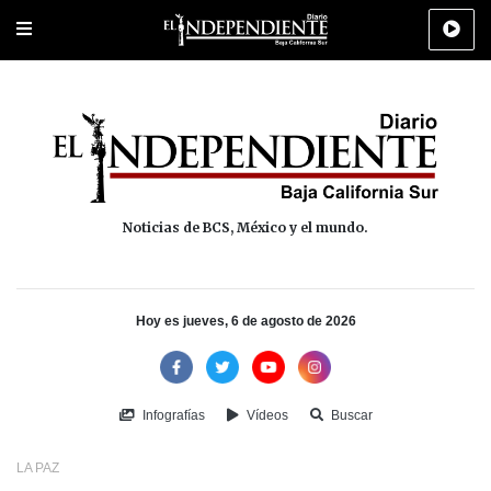
Portada
La Paz
Los Cabos
Policiaca
Deportes
Cultura
Na
Noticias de BCS, México y el mundo.
Hoy es jueves, 6 de agosto de 2026
Infografías
Vídeos
Buscar
LA PAZ