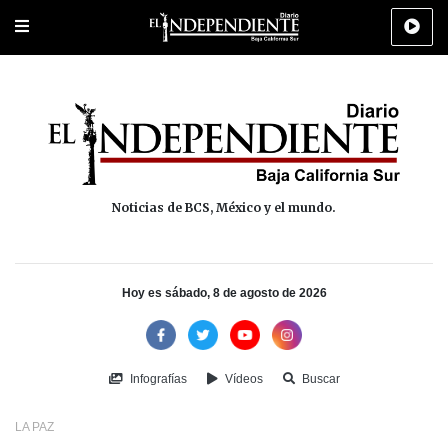
Portada
La Paz
Los Cabos
Policiaca
Deportes
Cultura
Na
Noticias de BCS, México y el mundo.
Hoy es sábado, 8 de agosto de 2026
Infografías
Vídeos
Buscar
LA PAZ