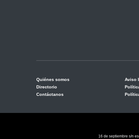
Quiénes somos
Aviso 
Directorio
Políti
Contáctanos
Políti
16 de septiembre s/n es