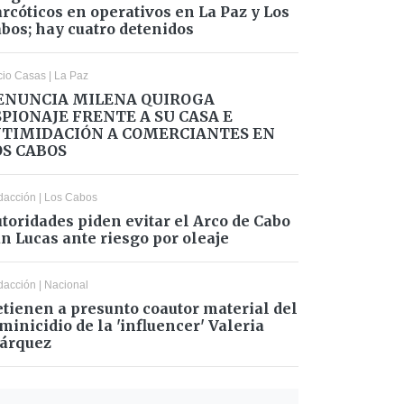
rcóticos en operativos en La Paz y Los
bos; hay cuatro detenidos
cio Casas
|
La Paz
ENUNCIA MILENA QUIROGA
SPIONAJE FRENTE A SU CASA E
NTIMIDACIÓN A COMERCIANTES EN
OS CABOS
dacción
|
Los Cabos
toridades piden evitar el Arco de Cabo
n Lucas ante riesgo por oleaje
dacción
|
Nacional
tienen a presunto coautor material del
minicidio de la 'influencer' Valeria
árquez