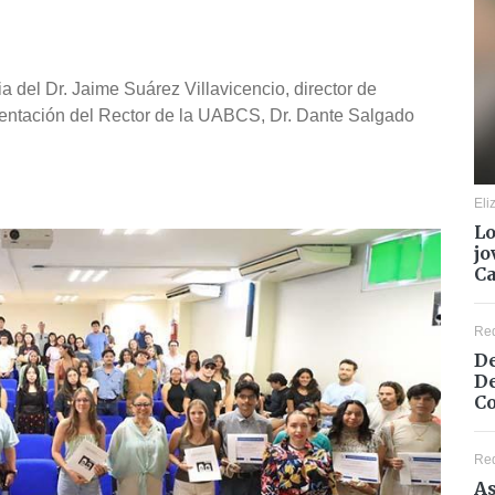
a del Dr. Jaime Suárez Villavicencio, director de
sentación del Rector de la UABCS, Dr. Dante Salgado
Eli
Lo
jo
C
Re
De
De
Co
Re
As