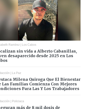
zabeth Ramírez
|
Los Cabos
calizan sin vida a Alberto Cabanillas,
ven desaparecido desde 2025 en Los
abos
dacción
|
La Paz
staca Milena Quiroga Que El Bienestar
 Las Familias Comienza Con Mejores
ndiciones Para Las Y Los Trabajadores
dacción
|
Policiaca
eguran más de 8 mil dosis de