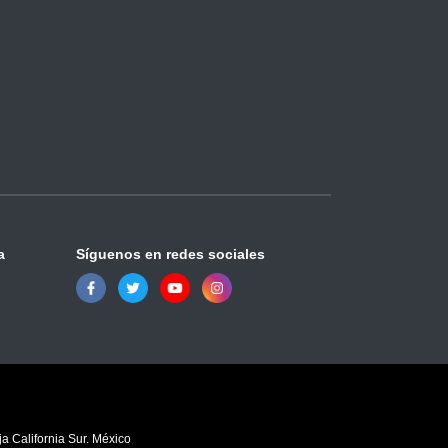
a
Síguenos en redes sociales
a California Sur. México