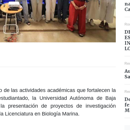
na
Ca
Ro
D
E
I
L
Re
Au
Sa
co de las actividades académicas que fortalecen la
Re
 estudiantado, la Universidad Autónoma de Baja
De
fe
la presentación de proyectos de investigación
M
a Licenciatura en Biología Marina.