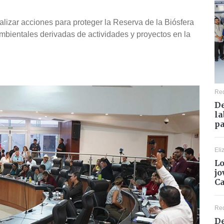
zar acciones para proteger la Reserva de la Biósfera
mbientales derivadas de actividades y proyectos en la
Re
De
la
pa
Eli
Lo
jo
C
Re
De