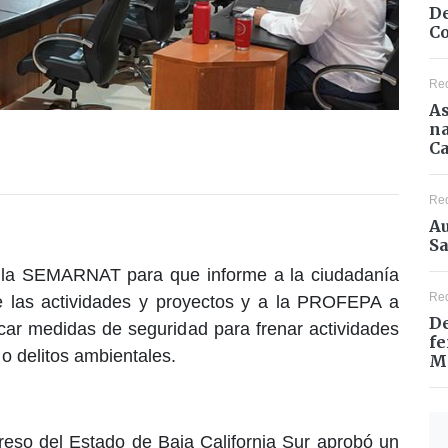
De
Co
Re
As
na
Ca
Re
Au
Sa
 a la SEMARNAT para que informe a la ciudadanía
Re
 de las actividades y proyectos y a la PROFEPA a
De
licar medidas de seguridad para frenar actividades
fe
o delitos ambientales.
M
greso del Estado de Baja California Sur aprobó un