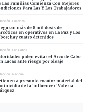
 Las Familias Comienza Con Mejores
ndiciones Para Las Y Los Trabajadores
dacción
|
Policiaca
eguran más de 8 mil dosis de
rcóticos en operativos en La Paz y Los
bos; hay cuatro detenidos
dacción
|
Los Cabos
toridades piden evitar el Arco de Cabo
n Lucas ante riesgo por oleaje
dacción
|
Nacional
tienen a presunto coautor material del
minicidio de la 'influencer' Valeria
árquez