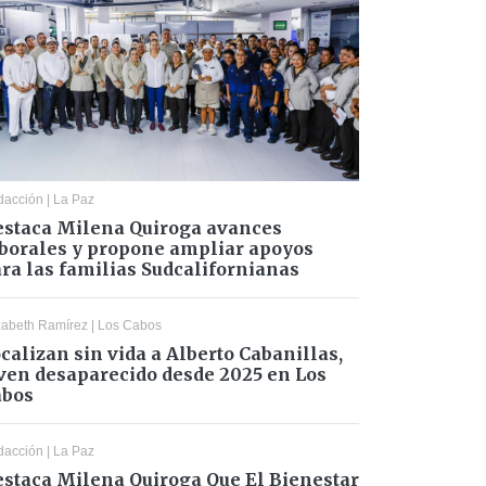
dacción
|
La Paz
staca Milena Quiroga avances
borales y propone ampliar apoyos
ra las familias Sudcalifornianas
zabeth Ramírez
|
Los Cabos
calizan sin vida a Alberto Cabanillas,
ven desaparecido desde 2025 en Los
abos
dacción
|
La Paz
staca Milena Quiroga Que El Bienestar