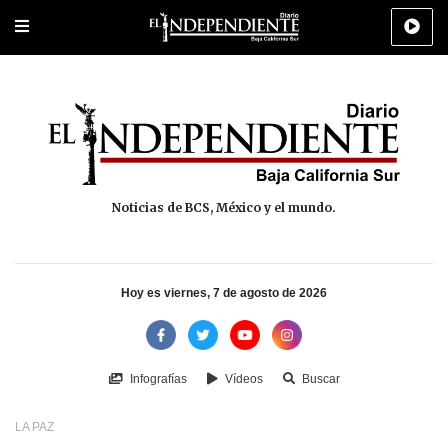
Portada
La Paz
Los Cabos
Policiaca
Deportes
Cultura
Na
Noticias de BCS, México y el mundo.
Hoy es viernes, 7 de agosto de 2026
Infografías
Vídeos
Buscar
LA PAZ