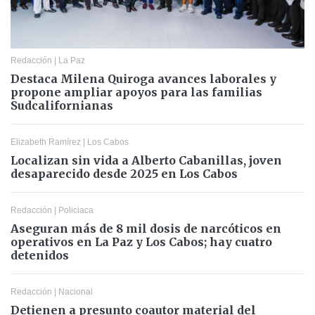
Redacción
|
La Paz
Destaca Milena Quiroga avances laborales y
propone ampliar apoyos para las familias
Sudcalifornianas
Elizabeth Ramírez
|
Los Cabos
Localizan sin vida a Alberto Cabanillas, joven
desaparecido desde 2025 en Los Cabos
Redacción
|
Policiaca
Aseguran más de 8 mil dosis de narcóticos en
operativos en La Paz y Los Cabos; hay cuatro
detenidos
Redacción
|
Nacional
Detienen a presunto coautor material del