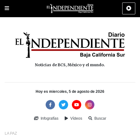
Portada
La Paz
Los Cabos
Policiaca
Deportes
Cultura
Na
Noticias de BCS, México y el mundo.
Hoy es miercoles, 5 de agosto de 2026
Infografías
Vídeos
Buscar
LA PAZ