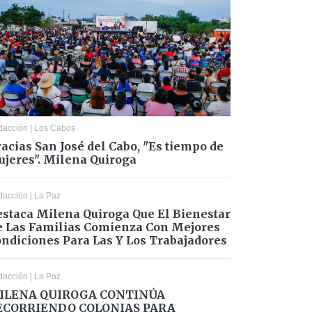
dacción
|
Los Cabos
acias San José del Cabo, "Es tiempo de
jeres". Milena Quiroga
dacción
|
La Paz
staca Milena Quiroga Que El Bienestar
 Las Familias Comienza Con Mejores
ndiciones Para Las Y Los Trabajadores
dacción
|
La Paz
ILENA QUIROGA CONTINÚA
ECORRIENDO COLONIAS PARA