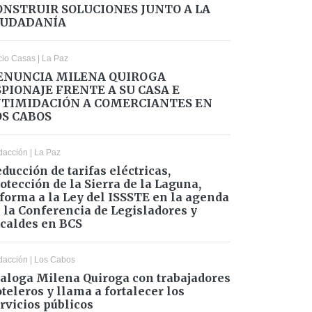
ONSTRUIR SOLUCIONES JUNTO A LA
IUDADANÍA
cio Casas
|
La Paz
ENUNCIA MILENA QUIROGA
SPIONAJE FRENTE A SU CASA E
NTIMIDACIÓN A COMERCIANTES EN
OS CABOS
dacción
|
La Paz
ducción de tarifas eléctricas,
otección de la Sierra de la Laguna,
forma a la Ley del ISSSTE en la agenda
 la Conferencia de Legisladores y
caldes en BCS
dacción
|
Los Cabos
aloga Milena Quiroga con trabajadores
teleros y llama a fortalecer los
rvicios públicos