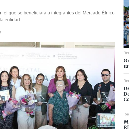
on el que se beneficiará a integrantes del Mercado Étnico
la entidad.
5.
Re
Gr
mu
Re
De
De
Co
Re
M
R