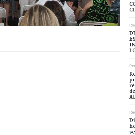
C
C
Ro
D
E
I
L
Re
Re
pr
re
de
Al
Re
Di
ho
se