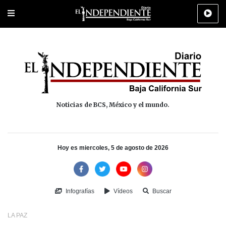
Portada
La Paz
Los Cabos
Policiaca
Deportes
Cultura
Na
Noticias de BCS, México y el mundo.
Hoy es miercoles, 5 de agosto de 2026
Infografías
Vídeos
Buscar
LA PAZ