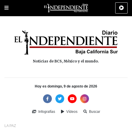
Portada
La Paz
Los Cabos
Policiaca
Deportes
Cultura
Na
Noticias de BCS, México y el mundo.
Hoy es domingo, 9 de agosto de 2026
Infografías
Vídeos
Buscar
LA PAZ