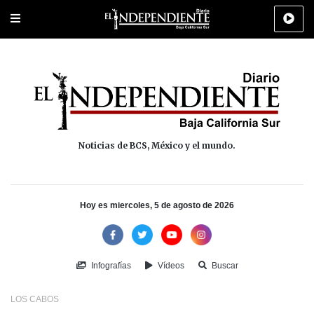
Portada
La Paz
Los Cabos
Policiaca
Deportes
Cultura
Na
Noticias de BCS, México y el mundo.
Hoy es miercoles, 5 de agosto de 2026
Infografías
Vídeos
Buscar
LOS CABOS