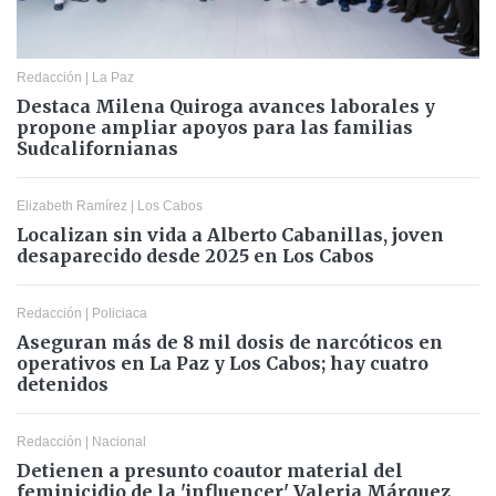
Redacción
|
La Paz
Destaca Milena Quiroga avances laborales y
propone ampliar apoyos para las familias
Sudcalifornianas
Elizabeth Ramírez
|
Los Cabos
Localizan sin vida a Alberto Cabanillas, joven
desaparecido desde 2025 en Los Cabos
Redacción
|
Policiaca
Aseguran más de 8 mil dosis de narcóticos en
operativos en La Paz y Los Cabos; hay cuatro
detenidos
Redacción
|
Nacional
Detienen a presunto coautor material del
feminicidio de la 'influencer' Valeria Márquez