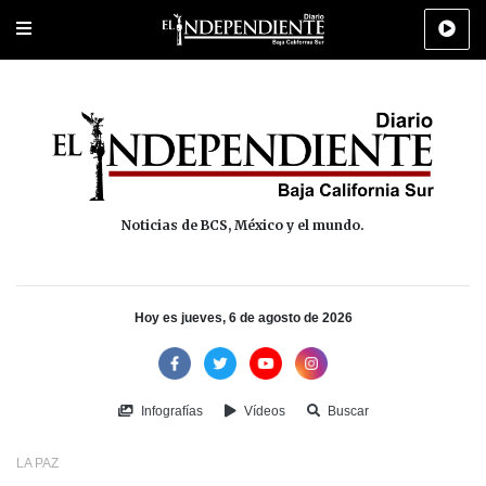
Portada
La Paz
Los Cabos
Policiaca
Deportes
Cultura
Na
Noticias de BCS, México y el mundo.
Hoy es jueves, 6 de agosto de 2026
Infografías
Vídeos
Buscar
LA PAZ