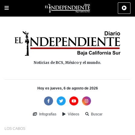
Portada
La Paz
Los Cabos
Policiaca
Deportes
Cultura
Na
Noticias de BCS, México y el mundo.
Hoy es jueves, 6 de agosto de 2026
Infografías
Vídeos
Buscar
LOS CABOS