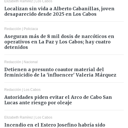
Elizabeth Ramírez
|
Los Cabos
Localizan sin vida a Alberto Cabanillas, joven
desaparecido desde 2025 en Los Cabos
Redacción
|
Policiaca
Aseguran más de 8 mil dosis de narcóticos en
operativos en La Paz y Los Cabos; hay cuatro
detenidos
Redacción
|
Nacional
Detienen a presunto coautor material del
feminicidio de la 'influencer' Valeria Márquez
Redacción
|
Los Cabos
Autoridades piden evitar el Arco de Cabo San
Lucas ante riesgo por oleaje
Elizabeth Ramírez
|
Los Cabos
Incendio en el Estero Josefino habría sido