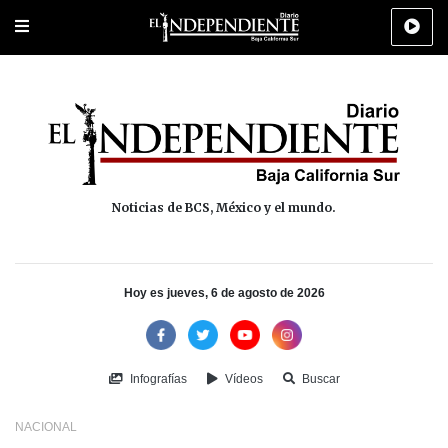
Portada
La Paz
Los Cabos
Policiaca
Deportes
Cultura
Na
Noticias de BCS, México y el mundo.
Hoy es jueves, 6 de agosto de 2026
Infografías
Vídeos
Buscar
NACIONAL