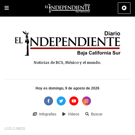
Portada
La Paz
Los Cabos
Policiaca
Deportes
Cultura
Na
Noticias de BCS, México y el mundo.
Hoy es domingo, 9 de agosto de 2026
Infografías
Vídeos
Buscar
LOS CABOS