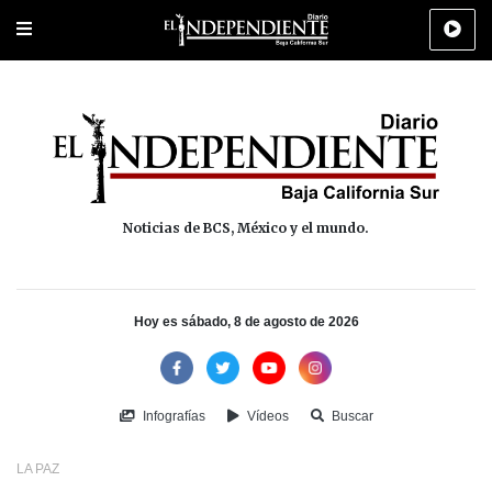
Portada
La Paz
Los Cabos
Policiaca
Deportes
Cultura
Na
Noticias de BCS, México y el mundo.
Hoy es sábado, 8 de agosto de 2026
Infografías
Vídeos
Buscar
LA PAZ