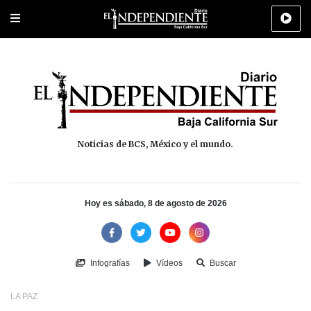
Portada
La Paz
Los Cabos
Policiaca
Deportes
Cultura
Na
Noticias de BCS, México y el mundo.
Hoy es sábado, 8 de agosto de 2026
Infografías
Vídeos
Buscar
LA PAZ