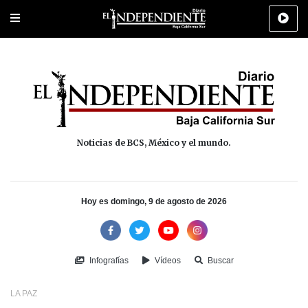
Portada
La Paz
Los Cabos
Policiaca
Deportes
Cultura
Na
Noticias de BCS, México y el mundo.
Hoy es domingo, 9 de agosto de 2026
Infografías
Vídeos
Buscar
LA PAZ