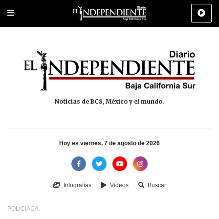
Portada
La Paz
Los Cabos
Policiaca
Deportes
Cultura
Na
Noticias de BCS, México y el mundo.
Hoy es viernes, 7 de agosto de 2026
Infografías
Vídeos
Buscar
POLICIACA