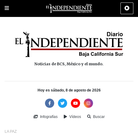
Portada
La Paz
Los Cabos
Policiaca
Deportes
Cultura
Na
Noticias de BCS, México y el mundo.
Hoy es sábado, 8 de agosto de 2026
Infografías
Vídeos
Buscar
LA PAZ