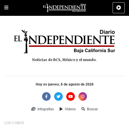
Portada
La Paz
Los Cabos
Policiaca
Deportes
Cultura
Na
Noticias de BCS, México y el mundo.
Hoy es jueves, 6 de agosto de 2026
Infografías
Vídeos
Buscar
LOS CABOS