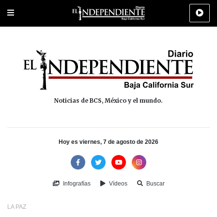
Portada
La Paz
Los Cabos
Policiaca
Deportes
Cultura
Na
Noticias de BCS, México y el mundo.
Hoy es viernes, 7 de agosto de 2026
Infografías
Vídeos
Buscar
LA PAZ