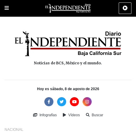
Portada
La Paz
Los Cabos
Policiaca
Deportes
Cultura
Na
Noticias de BCS, México y el mundo.
Hoy es sábado, 8 de agosto de 2026
Infografías
Vídeos
Buscar
NACIONAL