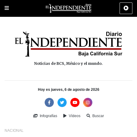
Portada
La Paz
Los Cabos
Policiaca
Deportes
Cultura
Na
Noticias de BCS, México y el mundo.
Hoy es jueves, 6 de agosto de 2026
Infografías
Vídeos
Buscar
NACIONAL