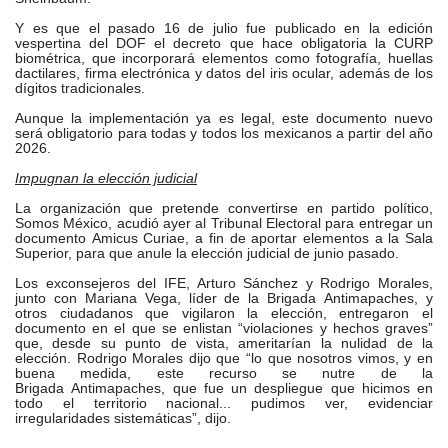
Y es que el pasado 16 de julio fue publicado en la edición
vespertina del DOF el decreto que hace obligatoria la CURP
biométrica, que incorporará elementos como fotografía, huellas
dactilares, firma electrónica y datos del iris ocular, además de los
dígitos tradicionales.
Aunque la implementación ya es legal, este documento nuevo
será obligatorio para todas y todos los mexicanos a partir del año
2026.
Impugnan la elección judicial
La organización que pretende convertirse en partido político,
Somos México, acudió ayer al Tribunal Electoral para entregar un
documento
Amicus
Curiae
, a fin de aportar elementos a la Sala
Superior, para que anule la elección judicial de junio pasado.
Los exconsejeros del IFE, Arturo Sánchez y Rodrigo Morales,
junto con Mariana Vega, líder de la Brigada
Antimapaches
, y
otros ciudadanos que vigilaron la elección, entregaron el
documento en el que se enlistan “violaciones y hechos graves”
que, desde su punto de vista, ameritarían la nulidad de la
elección. Rodrigo Morales dijo que “lo que nosotros vimos, y en
buena medida, este recurso se nutre de la
Brigada
Antimapaches
, que fue un despliegue que hicimos en
todo el territorio nacional... pudimos ver, evidenciar
irregularidades sistemáticas”, dijo.