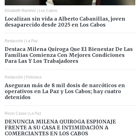
Elizabeth Ramírez
|
Los Cabos
Localizan sin vida a Alberto Cabanillas, joven
desaparecido desde 2025 en Los Cabos
Redacción
|
La Paz
Destaca Milena Quiroga Que El Bienestar De Las
Familias Comienza Con Mejores Condiciones
Para Las Y Los Trabajadores
Redacción
|
Policiaca
Aseguran más de 8 mil dosis de narcóticos en
operativos en La Paz y Los Cabos; hay cuatro
detenidos
Rocio Casas
|
La Paz
DENUNCIA MILENA QUIROGA ESPIONAJE
FRENTE A SU CASA E INTIMIDACIÓN A
COMERCIANTES EN LOS CABOS