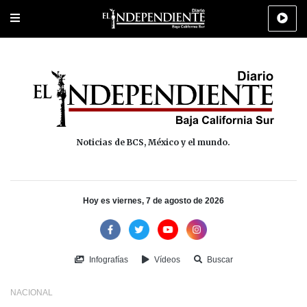
Portada
La Paz
Los Cabos
Policiaca
Deportes
Cultura
Na
Noticias de BCS, México y el mundo.
Hoy es viernes, 7 de agosto de 2026
Infografías
Vídeos
Buscar
NACIONAL