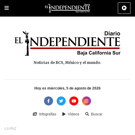
Portada
La Paz
Los Cabos
Policiaca
Deportes
Cultura
Na
Noticias de BCS, México y el mundo.
Hoy es miercoles, 5 de agosto de 2026
Infografías
Vídeos
Buscar
LA PAZ