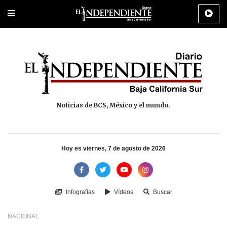
Portada
La Paz
Los Cabos
Policiaca
Deportes
Cultura
Na
Noticias de BCS, México y el mundo.
Hoy es viernes, 7 de agosto de 2026
Infografías
Vídeos
Buscar
NACIONAL