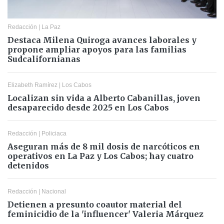
Redacción
|
La Paz
Destaca Milena Quiroga avances laborales y
propone ampliar apoyos para las familias
Sudcalifornianas
Elizabeth Ramírez
|
Los Cabos
Localizan sin vida a Alberto Cabanillas, joven
desaparecido desde 2025 en Los Cabos
Redacción
|
Policiaca
Aseguran más de 8 mil dosis de narcóticos en
operativos en La Paz y Los Cabos; hay cuatro
detenidos
Redacción
|
Nacional
Detienen a presunto coautor material del
feminicidio de la 'influencer' Valeria Márquez