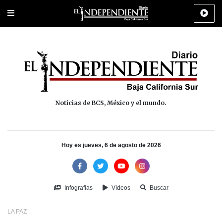
Portada
La Paz
Los Cabos
Policiaca
Deportes
Cultura
Na
Noticias de BCS, México y el mundo.
Hoy es jueves, 6 de agosto de 2026
Infografías
Vídeos
Buscar
LA PAZ