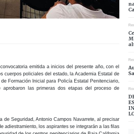
na
Ca
Re
Ce
Mé
al
Re
 convocatoria emitida a inicios del presente año, con el
Au
Sa
los cuerpos policiales del estado, la Academia Estatal de
de Formación Inicial para Policía Estatal Penitenciario,
e aprobaron las primeras dos etapas del proceso de
Ro
D
E
I
L
mia de Seguridad, Antonio Campos Navarrete, al precisar
 adiestramiento, los aspirantes se integrarán a las filas
eguridad de los centros penitenciarios de Baja California