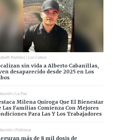
zabeth Ramírez
|
Los Cabos
calizan sin vida a Alberto Cabanillas,
ven desaparecido desde 2025 en Los
abos
dacción
|
La Paz
staca Milena Quiroga Que El Bienestar
 Las Familias Comienza Con Mejores
ndiciones Para Las Y Los Trabajadores
dacción
|
Policiaca
eguran más de 8 mil dosis de