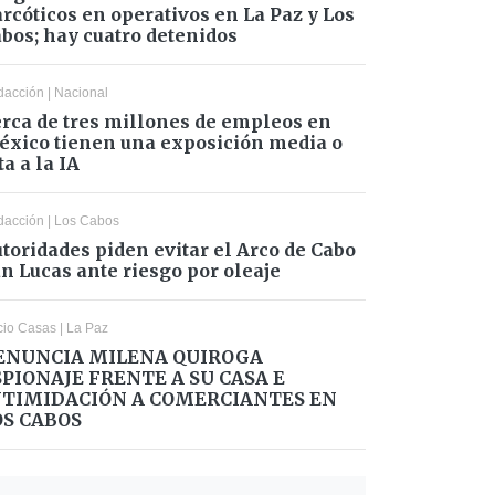
rcóticos en operativos en La Paz y Los
bos; hay cuatro detenidos
dacción
|
Nacional
rca de tres millones de empleos en
xico tienen una exposición media o
ta a la IA
dacción
|
Los Cabos
toridades piden evitar el Arco de Cabo
n Lucas ante riesgo por oleaje
cio Casas
|
La Paz
ENUNCIA MILENA QUIROGA
SPIONAJE FRENTE A SU CASA E
NTIMIDACIÓN A COMERCIANTES EN
OS CABOS