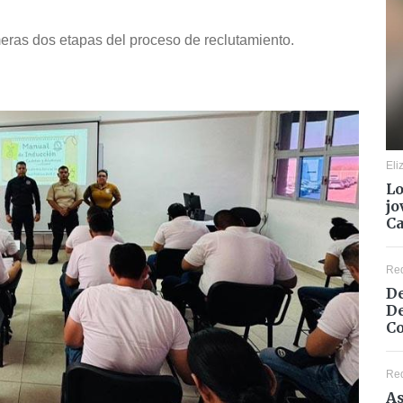
meras dos etapas del proceso de reclutamiento.
Eli
Lo
jo
C
Re
De
De
Co
Re
As