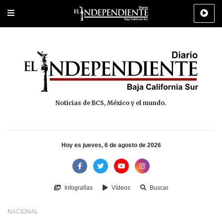
Portada
La Paz
Los Cabos
Policiaca
Deportes
Cultura
Na
Noticias de BCS, México y el mundo.
Hoy es jueves, 6 de agosto de 2026
Infografías
Vídeos
Buscar
NACIONAL