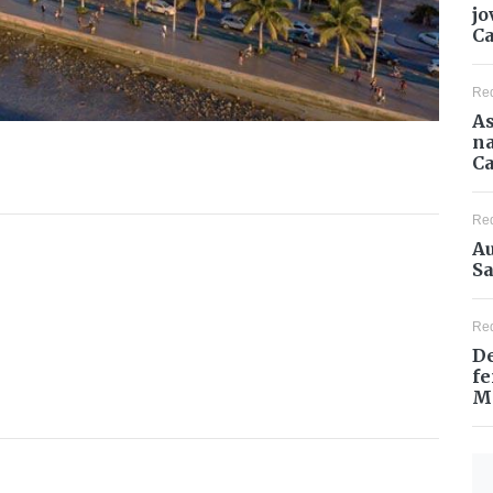
jo
C
Re
As
na
Ca
Re
Au
Sa
Re
De
fe
M