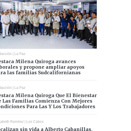
dacción
|
La Paz
staca Milena Quiroga avances
borales y propone ampliar apoyos
ra las familias Sudcalifornianas
dacción
|
La Paz
staca Milena Quiroga Que El Bienestar
 Las Familias Comienza Con Mejores
ndiciones Para Las Y Los Trabajadores
zabeth Ramírez
|
Los Cabos
calizan sin vida a Alberto Cabanillas,