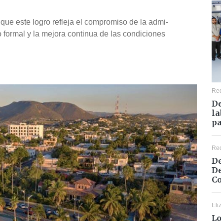
ó que este logro refleja el compromiso de la admi-
o formal y la mejora continua de las condiciones
Re
De
la
pa
Re
De
De
Co
Eli
Lo