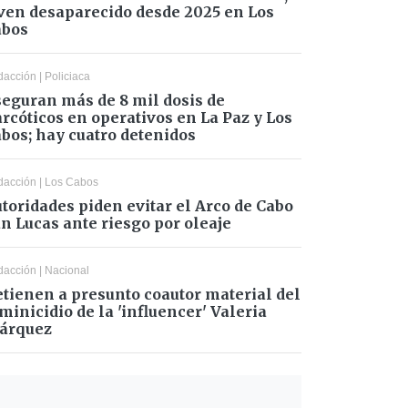
ven desaparecido desde 2025 en Los
abos
dacción
|
Policiaca
eguran más de 8 mil dosis de
rcóticos en operativos en La Paz y Los
bos; hay cuatro detenidos
dacción
|
Los Cabos
toridades piden evitar el Arco de Cabo
n Lucas ante riesgo por oleaje
dacción
|
Nacional
tienen a presunto coautor material del
minicidio de la 'influencer' Valeria
árquez