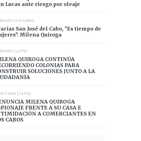
n Lucas ante riesgo por oleaje
dacción
|
Los Cabos
acias San José del Cabo, "Es tiempo de
jeres". Milena Quiroga
dacción
|
La Paz
ILENA QUIROGA CONTINÚA
ECORRIENDO COLONIAS PARA
ONSTRUIR SOLUCIONES JUNTO A LA
IUDADANÍA
cio Casas
|
La Paz
ENUNCIA MILENA QUIROGA
SPIONAJE FRENTE A SU CASA E
NTIMIDACIÓN A COMERCIANTES EN
OS CABOS