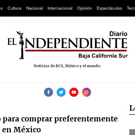
es
Cultura
Nacional
Internacional
Opinión
Espectáculos
Tec
Noticias de BCS, México y el mundo.
L
o para comprar preferentemente
a en México