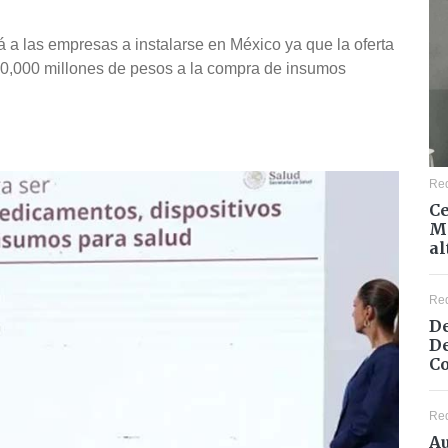
á a las empresas a instalarse en México ya que la oferta
330,000 millones de pesos a la compra de insumos
Re
Ce
Mé
al
Re
De
De
Co
Re
Au