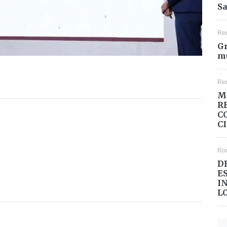
Sa
Re
Gr
mu
Re
M
R
C
C
Ro
D
E
I
L