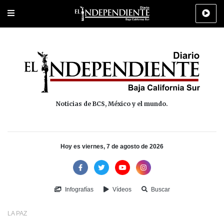
Portada
La Paz
Los Cabos
Policiaca
Deportes
Cultura
Na
Noticias de BCS, México y el mundo.
Hoy es viernes, 7 de agosto de 2026
Infografías
Vídeos
Buscar
LA PAZ