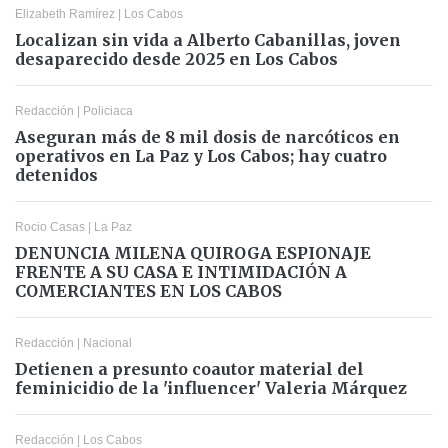
Elizabeth Ramírez
|
Los Cabos
Localizan sin vida a Alberto Cabanillas, joven
desaparecido desde 2025 en Los Cabos
Redacción
|
Policiaca
Aseguran más de 8 mil dosis de narcóticos en
operativos en La Paz y Los Cabos; hay cuatro
detenidos
Rocio Casas
|
La Paz
DENUNCIA MILENA QUIROGA ESPIONAJE
FRENTE A SU CASA E INTIMIDACIÓN A
COMERCIANTES EN LOS CABOS
Redacción
|
Nacional
Detienen a presunto coautor material del
feminicidio de la 'influencer' Valeria Márquez
Redacción
|
Los Cabos