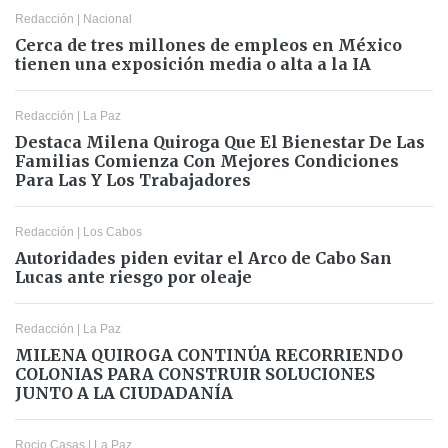
Redacción
|
Nacional
Cerca de tres millones de empleos en México
tienen una exposición media o alta a la IA
Redacción
|
La Paz
Destaca Milena Quiroga Que El Bienestar De Las
Familias Comienza Con Mejores Condiciones
Para Las Y Los Trabajadores
Redacción
|
Los Cabos
Autoridades piden evitar el Arco de Cabo San
Lucas ante riesgo por oleaje
Redacción
|
La Paz
MILENA QUIROGA CONTINÚA RECORRIENDO
COLONIAS PARA CONSTRUIR SOLUCIONES
JUNTO A LA CIUDADANÍA
Rocio Casas
|
La Paz