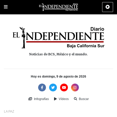
Portada
La Paz
Los Cabos
Policiaca
Deportes
Cultura
Na
Noticias de BCS, México y el mundo.
Hoy es domingo, 9 de agosto de 2026
Infografías
Vídeos
Buscar
LA PAZ