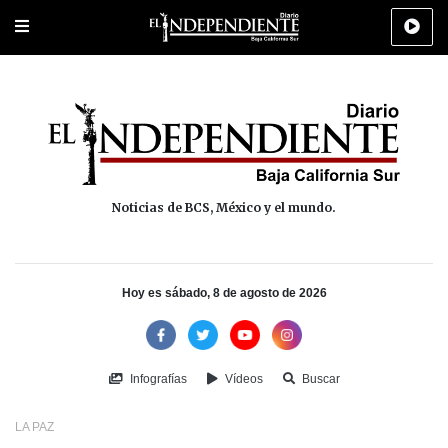
Portada
La Paz
Los Cabos
Policiaca
Deportes
Cultura
Na
Noticias de BCS, México y el mundo.
Hoy es sábado, 8 de agosto de 2026
Infografías
Vídeos
Buscar
LA PAZ